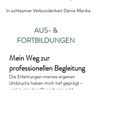
In achtsamer Verbundenheit Deine Marika
AUS- &
FORTBILDUNGEN
Mein Weg zur
professionellen Begleitung
Die Erfahrungen meines eigenen
Umbruchs haben mich tief geprägt –
und in mir den Wunsch geweckt,
andere Menschen auf ihrem ganz
persönlichen Weg liebevoll, klar und
achtsam zu begleiten. Um dies auf
fundierte und verantwortungsvolle
Weise tun zu können, habe ich
umfassende Aus- und Weiterbildungen
absolviert – sowohl im systemischen